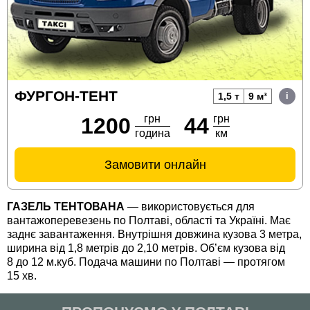
КАБІНЕТ ВОДІЯ
UA
EN
RU
ФУРГОН-ТЕНТ
1,5 т
9 м³
грн
грн
1200
44
година
км
Замовити онлайн
ГАЗЕЛЬ ТЕНТОВАНА
— використовується для
вантажоперевезень по Полтаві, області та Україні. Має
заднє завантаження. Внутрішня довжина кузова 3 метра,
ширина від 1,8 метрів до 2,10 метрів. Об’єм кузова від
8 до 12 м.куб. Подача машини по Полтаві — протягом
15 хв.